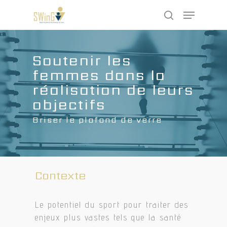
Skip
Menu
to
search
main
Close
content
Menu
Soutenir les
femmes dans la
réalisation de leurs
objectifs
Briser le plafond de verre
Contexte
Le potentiel du sport pour traiter des
enjeux plus vastes tels que la santé