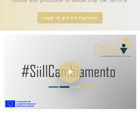
donne alla posizione di leadership nel settore.
Leggi di più (in Inglese)