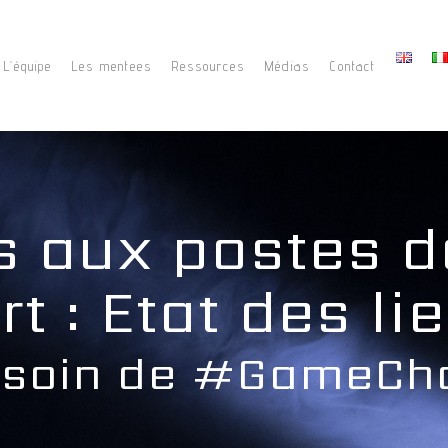
L’équipe
Les mentees
Ressources
Médias
Contact
 aux postes d
t : Etat des li
esoin de #GameCh