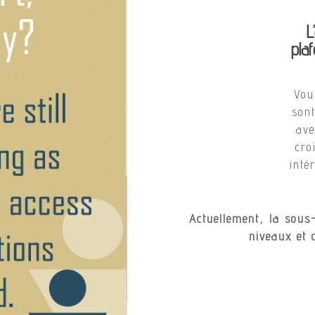
L
pla
Vou
son
ave
cro
inté
Actuellement, la sous
niveaux et 