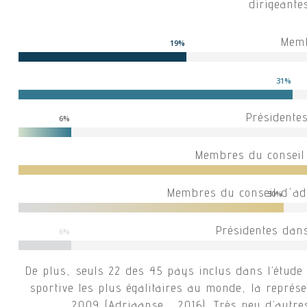
dirigeant
Memb
19
%
31
%
Présidente
6
%
Membres du conseil 
Membres du conseil d'adm
30
%
Présidentes dans
6
%
De plus, seuls 22 des 45 pays inclus dans l’étude
sportive les plus égalitaires au monde, la repr
2009 (Adriaanse , 2016). Très peu d’autr