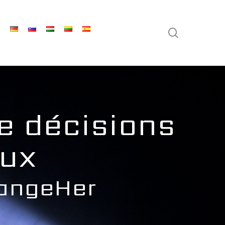
search
e décisions
eux
angeHer