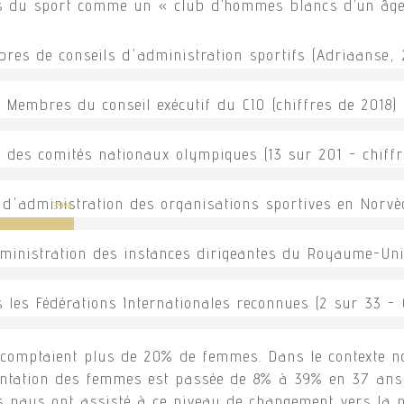
es du sport comme un « club d’hommes blancs d’un âge 
res de conseils d'administration sportifs (Adriaanse, 
Membres du conseil exécutif du CIO (chiffres de 2018)
s des comités nationaux olympiques (13 sur 201 - chiffr
d'administration des organisations sportives en Norvè
39
%
inistration des instances dirigeantes du Royaume-Uni
 les Fédérations Internationales reconnues (2 sur 33 - 
 comptaient plus de 20% de femmes. Dans le contexte no
ésentation des femmes est passée de 8% à 39% en 37 ans
es pays ont assisté à ce niveau de changement vers la 