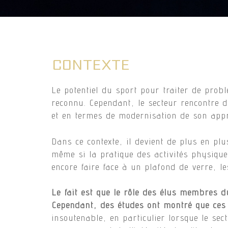
CONTEXTE
Le potentiel du sport pour traiter de probl
reconnu. Cependant, le secteur rencontre d
et en termes de modernisation de son appr
Dans ce contexte, il devient de plus en plus
même si la pratique des activités physique
encore faire face à un plafond de verre, l
Le fait est que le rôle des élus membres
Hit enter to search or ESC to close
Cependant, des études ont montré que ces
insoutenable, en particulier lorsque le se